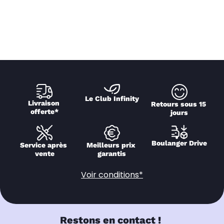
Le Club Infinity
Livraison 
Retours sous 15 
offerte*
jours
Boulanger Drive
Service après 
Meilleurs prix 
vente
garantis
Voir conditions*
Restons en contact !