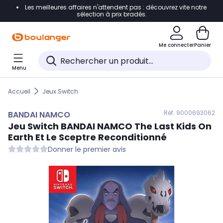
Les meilleures affaires n'attendent pas : découvrez vite notre
Accéder directement à la navigation
sélection à prix bradés.
Accéder directement au contenu
Me connecter
Panier
Accéder directement au pied de page
Menu
Accéder directement au chatbot
Accueil
Jeux Switch
Réf. 900
0693062
BANDAI NAMCO
Jeu Switch
BANDAI NAMCO
The Last Kids On
Earth Et Le Sceptre Reconditionné
Donner le premier avis