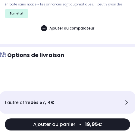
En boite sans notice - Les annonces sont automatiques. Il peut y avoir des
rayures sur les produits, demandez si l'état de la boite par exemple est
important. Nous ne pouvons pas tout detailler
Bon état
Ajouter au comparateur
Options de livraison
1 autre offre
dès 57,14€
Ajouter au panier
•
19,95€