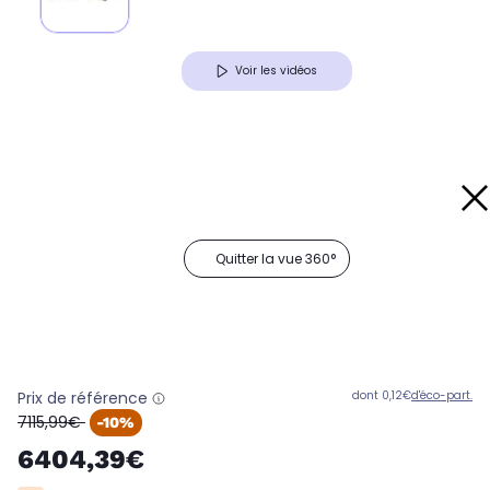
Voir les vidéos
Quitter la vue 360°
Prix de référence
dont 0,12€
d'éco-part.
oldPrice
7115,99€
-10%
6404,39€