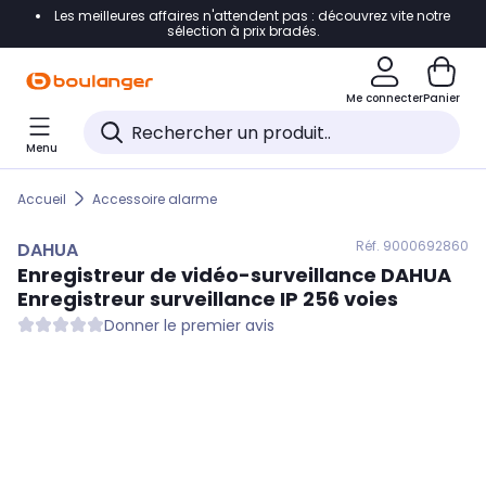
Les meilleures affaires n'attendent pas : découvrez vite notre
Accéder directement à la navigation
sélection à prix bradés.
Accéder directement au contenu
Me connecter
Panier
Accéder directement au pied de page
Menu
Accéder directement au chatbot
Accueil
Accessoire alarme
Réf. 900
0692860
DAHUA
Enregistreur de vidéo-surveillance
DAHUA
Enregistreur surveillance IP 256 voies
Donner le premier avis