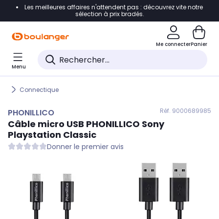
Les meilleures affaires n'attendent pas : découvrez vite notre
Accéder directement à la navigation
sélection à prix bradés.
Accéder directement au contenu
Me connecter
Panier
Accéder directement au pied de page
Menu
Accéder directement au chatbot
Connectique
Réf. 900
0689985
PHONILLICO
Câble micro USB
PHONILLICO
Sony
Playstation Classic
Donner le premier avis