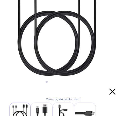
Visuel(s) du produit neuf