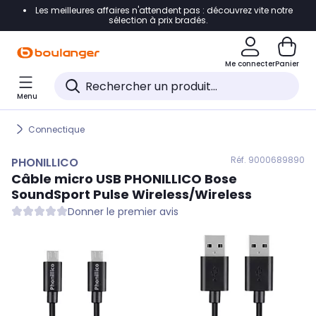
Les meilleures affaires n'attendent pas : découvrez vite notre
Accéder directement à la navigation
sélection à prix bradés.
Accéder directement au contenu
Me connecter
Panier
Accéder directement au pied de page
Menu
Accéder directement au chatbot
Connectique
Réf. 900
0689890
PHONILLICO
Câble micro USB
PHONILLICO
Bose
SoundSport Pulse Wireless/Wireless
Donner le premier avis