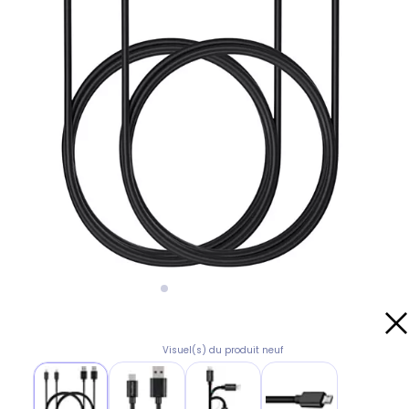
Visuel(s) du produit neuf