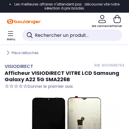
Les meilleures affaires n'attendent pas : découvrez vite notre
Accéder directement à la navigation
sélection à prix bradés.
Accéder directement au contenu
Me connecter
Panier
Accéder directement au pied de page
Menu
Accéder directement au chatbot
Pièce détachée
Réf. 900
0688754
VISIODIRECT
Afficheur
VISIODIRECT
VITRE LCD Samsung
Galaxy A22 5G SMA226B
Donner le premier avis