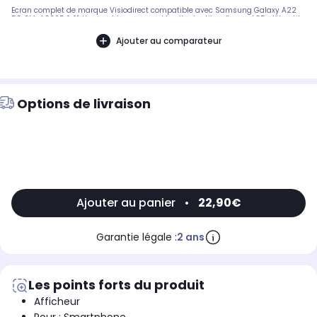
Ecran complet de marque Visiodirect compatible avec Samsung Galaxy A22
5G SM-A226B 6,6", L'ensemble comprend la vitre tactile + l'ecran LCD+ Kit outils,
Vendeur professionnel
Ajouter au comparateur
Options de livraison
Ajouter au panier
•
22,90€
Garantie légale :
2 ans
Les points forts du produit
Afficheur