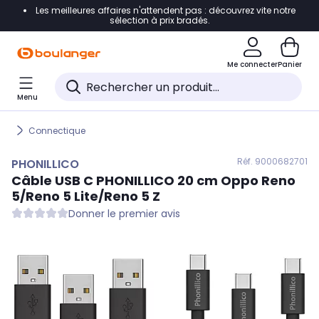
Les meilleures affaires n'attendent pas : découvrez vite notre
Accéder directement à la navigation
sélection à prix bradés.
Accéder directement au contenu
Me connecter
Panier
Accéder directement au pied de page
Menu
Accéder directement au chatbot
Connectique
Réf. 900
0682701
PHONILLICO
Câble USB C
PHONILLICO
20 cm Oppo Reno
5/Reno 5 Lite/Reno 5 Z
Donner le premier avis