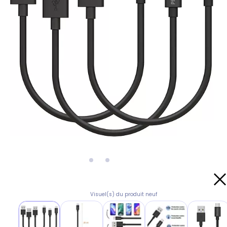
Visuel(s) du produit neuf