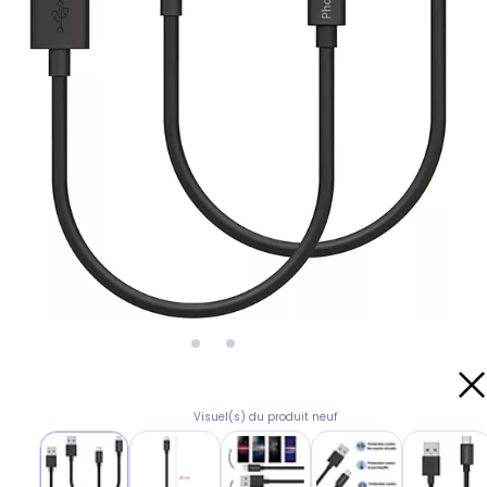
Visuel(s) du produit neuf