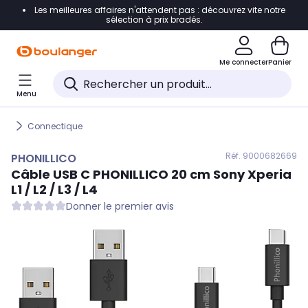
Les meilleures affaires n'attendent pas : découvrez vite notre
Accéder directement à la navigation
sélection à prix bradés.
Accéder directement au contenu
Me connecter
Panier
Accéder directement au pied de page
Menu
Accéder directement au chatbot
Connectique
Réf. 900
0682669
PHONILLICO
Câble USB C
PHONILLICO
20 cm Sony Xperia
L1 / L2 / L3 / L4
Donner le premier avis