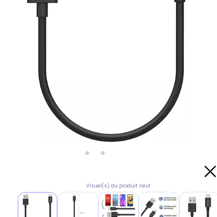
Visuel(s) du produit neuf