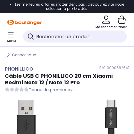
Les meilleures affaires n'attendent pas : découvrez vite notre
Accéder directement à la navigation
sélection à prix bradés.
Accéder directement au contenu
Me connecter
Panier
Accéder directement au pied de page
Menu
Accéder directement au chatbot
Connectique
Réf. 900
0682641
PHONILLICO
Câble USB C
PHONILLICO
20 cm Xiaomi
Redmi Note 12 / Note 12 Pro
Donner le premier avis