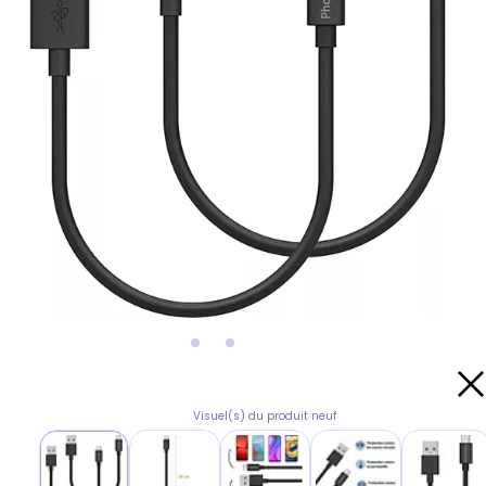
Visuel(s) du produit neuf