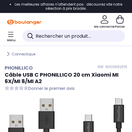
Les meilleures affaires n'attendent pas : découvrez vite notre
Accéder directement à la navigation
sélection à prix bradés.
Accéder directement au contenu
Me connecter
Panier
Accéder directement au pied de page
Menu
Accéder directement au chatbot
Connectique
Réf. 900
0682615
PHONILLICO
Câble USB C
PHONILLICO
20 cm Xiaomi MI
6X/MI 8/MI A2
Donner le premier avis