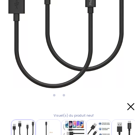
Visuel(s) du produit neuf