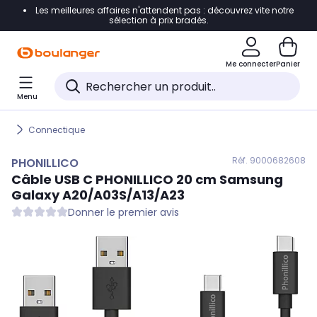
Les meilleures affaires n'attendent pas : découvrez vite notre
Accéder directement à la navigation
sélection à prix bradés.
Accéder directement au contenu
Me connecter
Panier
Accéder directement au pied de page
Menu
Accéder directement au chatbot
Connectique
Réf. 900
0682608
PHONILLICO
Câble USB C
PHONILLICO
20 cm Samsung
Galaxy A20/A03S/A13/A23
Donner le premier avis