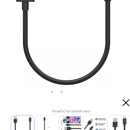
Visuel(s) du produit neuf