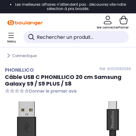
Les meilleures affaires n'attendent pas : découvrez vite notre
Accéder directement à la navigation
sélection à prix bradés.
Accéder directement au contenu
Me connecter
Panier
Accéder directement au pied de page
Menu
Accéder directement au chatbot
Connectique
Réf. 900
0682586
PHONILLICO
Câble USB C
PHONILLICO
20 cm Samsung
Galaxy S9 / S9 PLUS / S8
Donner le premier avis