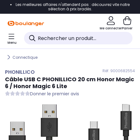
Les meilleures affaires n'attendent pas : découvrez vite notre
Accéder directement à la navigation
sélection à prix bradés.
Accéder directement au contenu
Me connecter
Panier
Accéder directement au pied de page
Menu
Accéder directement au chatbot
Connectique
Réf. 900
0682554
PHONILLICO
Câble USB C
PHONILLICO
20 cm Honor Magic
6 / Honor Magic 6 Lite
Donner le premier avis