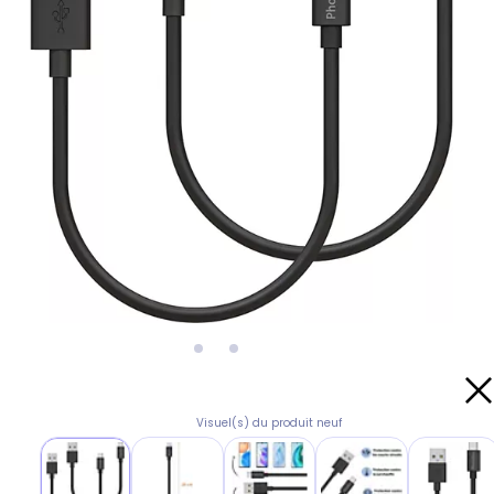
Visuel(s) du produit neuf