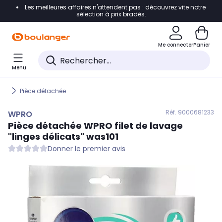
Les meilleures affaires n'attendent pas : découvrez vite notre
Accéder directement à la navigation
sélection à prix bradés.
Accéder directement au contenu
Me connecter
Panier
Accéder directement au pied de page
Menu
Accéder directement au chatbot
Pièce détachée
Réf. 900
0681233
WPRO
Pièce détachée
WPRO
filet de lavage
"linges délicats" was101
Donner le premier avis