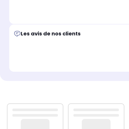
MOULINEX: LM320A10/870, FACICLIC LM3
Les avis de nos clients