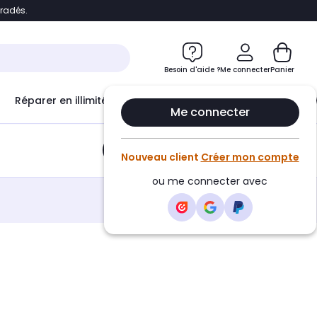
bradés.
e
Accéder directement au chatbot
Besoin d'aide ?
Me connecter
Panier
Réparer en illimité avec
Le Club Infinity
Econ
Me connecter
Ajouter au panier
•
2,99€
Nouveau client
Créer mon compte
ou me connecter avec