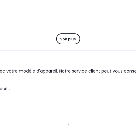
Voir plus
c votre modèle d'appareil. Notre service client peut vous consei
upe : MOULINEX le produit :
.