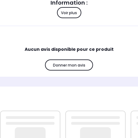
Information :
Voir plus
Compatibilité :
20A10/870 - 7211002606, LM30014E/870 - FACICLICTE
Aucun avis disponible pour ce produit
Donner mon avis