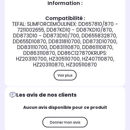
Information :
Compatibilité :
TEFAL: SLIMFORCEMOULINEX: DD657810/870 -
7211002655, DD87KD10 - DD87KD10/870,
DD873D10 - DD873D10/700, DD655832870,
DD655D10870, DD831810700, DD873D10700,
DD831110700, DD831110870, DD861110870,
DD863110870, DD86C127870KRUPS:
HZ203110700, HZ305110700, HZ407110870,
HZ203110870, HZ305110870
Voir plus
Les avis de nos clients
Aucun avis disponible pour ce produit
Donner mon avis