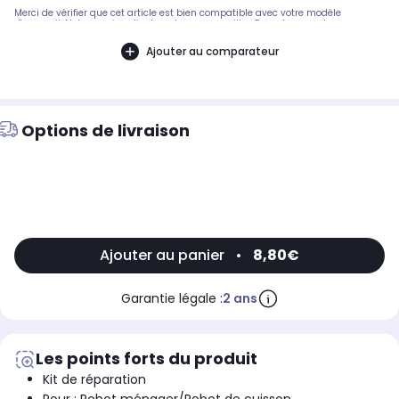
Merci de vérifier que cet article est bien compatible avec votre modèle
d'appareil. Notre service client peut vous conseiller. Remplacement
constructeur: couleur noire .Pièce compatible avec les marques :
MOULINEX.Compatible avec les modèles suivants : TEFAL: SLIMFORCEMOULINEX:
Ajouter au comparateur
DD657810/870 - 7211002655, DD87KD10 - DD87KD10/870, DD873D10 -
DD873D10/700, DD655832870, DD655D10870, DD831810700, DD873D10700,
DD831110700, DD831110870, DD861110870, DD863110870, DD86C127870,
DD65H810/870 - 7211002937KRUPS: HZ203110700, HZ305110700, HZ407110870,
HZ203110870, HZ305110870
Options de livraison
Ajouter au panier
•
8,80€
Garantie légale :
2 ans
Les points forts du produit
Kit de réparation