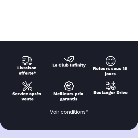
Le Club Infinity
Livraison 
Retours sous 15 
offerte*
jours
Boulanger Drive
Service après 
Meilleurs prix 
vente
garantis
Voir conditions*