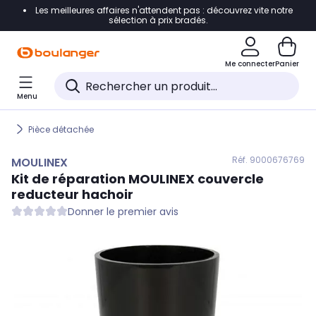
Les meilleures affaires n'attendent pas : découvrez vite notre
Accéder directement à la navigation
sélection à prix bradés.
Accéder directement au contenu
Me connecter
Panier
Accéder directement au pied de page
Menu
Accéder directement au chatbot
Pièce détachée
Réf. 900
0676769
MOULINEX
Kit de réparation
MOULINEX
couvercle
reducteur hachoir
Donner le premier avis