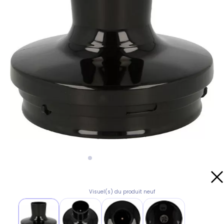
Visuel(s) du produit neuf