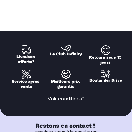
Le Club Infinity
Livraison 
Retours sous 15 
offerte*
jours
Boulanger Drive
Service après 
Meilleurs prix 
vente
garantis
Voir conditions*
Restons en contact !