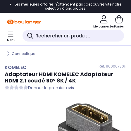
Les meilleures affaires n'attendent pas : découvrez vite notre
Accéder directement à la navigation
sélection à prix bradés.
Accéder directement au contenu
Me connecter
Panier
Accéder directement au pied de page
Menu
Accéder directement au chatbot
Connectique
Réf. 900
0673011
KOMELEC
Adaptateur HDMI
KOMELEC
Adaptateur
HDMI 2.1 coudé 90° 8K / 4K
Donner le premier avis