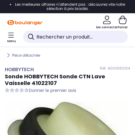
Les meilleures affaires n'attendent pas : découvrez vite notre
Accéder directement à la navigation
sélection à prix bradés.
Accéder directement au contenu
Me connecter
Panier
Accéder directement au pied de page
Menu
Accéder directement au chatbot
Pièce détachée
Réf. 900
0662104
HOBBYTECH
Sonde
HOBBYTECH
Sonde CTN Lave
Vaisselle 41022107
Donner le premier avis