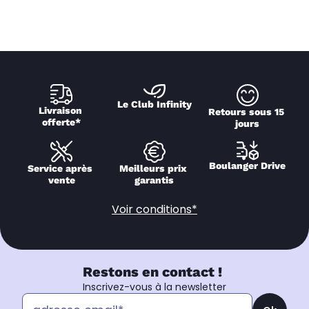
Le Club Infinity
Livraison 
Retours sous 15 
offerte*
jours
Boulanger Drive
Service après 
Meilleurs prix 
vente
garantis
Voir conditions*
Restons en contact !
Inscrivez-vous à la newsletter