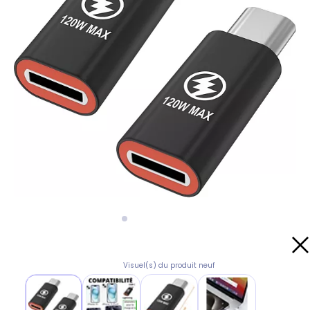
Visuel(s) du produit neuf