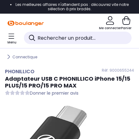
Les meilleures affaires n'attendent pas : découvrez vite notre
Accéder directement à la navigation
sélection à prix bradés.
Accéder directement au contenu
Me connecter
Panier
Accéder directement au pied de page
Menu
Accéder directement au chatbot
Connectique
Réf. 900
0655244
PHONILLICO
Adaptateur USB C
PHONILLICO
iPhone 15/15
PLUS/15 PRO/15 PRO MAX
Donner le premier avis