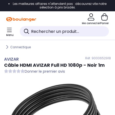
Les meilleures affaires n'attendent pas : découvrez vite notre
Accéder directement à la navigation
sélection à prix bradés.
Accéder directement au contenu
Me connecter
Panier
Accéder directement au pied de page
Menu
Accéder directement au chatbot
Connectique
Réf. 900
0652918
AVIZAR
Câble HDMI
AVIZAR
Full HD 1080p - Noir 1m
Donner le premier avis