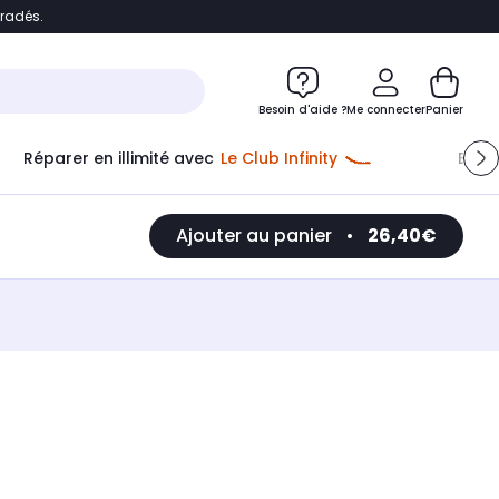
bradés.
e
Accéder directement au chatbot
Besoin d'aide ?
Me connecter
Panier
Réparer en illimité avec
Le Club Infinity
Econ
Ajouter au panier
•
26,40€