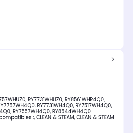
7757WHUZ0, RY7731WHUZ0, RY8561WHR4Q0,
RY7757WH4Q0, RY7731WH4Q0, RY7517WH4Q0,
H4Q0, RY7557WH4Q0, RY8544WH4Q0
ompatibles :
, CLEAN & STEAM, CLEAN & STEAM