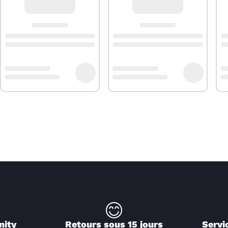
nity
Retours sous 15 jours
Servi