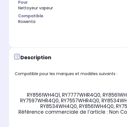
Pour
Nettoyeur vapeur
Compatible
Rowenta
Description
Compatible pour les marques et modèles suivants :
RY8561WH4Q1, RY7777WHR4Q0, RY8561WHU
RY7597WHR4Q0, RY7557WHR4Q0, RY8534WH4
RY8534WH4Q0, RY8561WH4Q0, RY7
Référence commerciale de l’article :
Non C