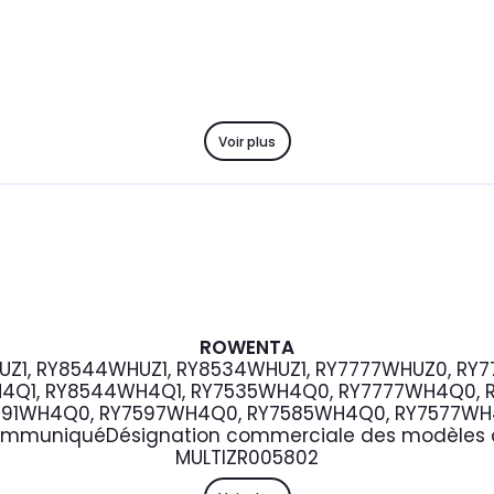
Voir plus
ROWENTA
Z1, RY8544WHUZ1, RY8534WHUZ1, RY7777WHUZ0, RY
Q1, RY8544WH4Q1, RY7535WH4Q0, RY7777WH4Q0, 
591WH4Q0, RY7597WH4Q0, RY7585WH4Q0, RY7577W
ommuniqué
Désignation commerciale des modèles c
MULTI
ZR005802