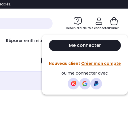
bradés.
e
Accéder directement au chatbot
Besoin d'aide ?
Me connecter
Panier
Réparer en illimité avec
Le Club Infinity
Econ
Me connecter
Ajouter au panier
•
11,80€
Nouveau client
Créer mon compte
ou me connecter avec