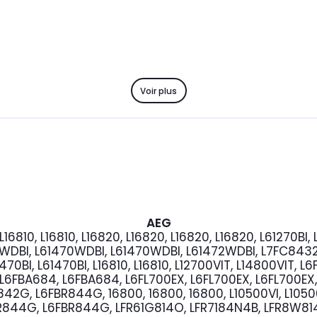
Voir plus
AEG
0, L16810, L16810, L16820, L16820, L16820, L16820, L61270
DBI, L61470WDBI, L61470WDBI, L61472WDBI, L7FC8432BI
61470BI, L61470BI, L16810, L16810, L12700VIT, L14800VIT
6FBA684, L6FBA684, L6FL700EX, L6FL700EX, L6FL700EX,
2G, L6FBR844G, 16800, 16800, 16800, L10500VI, L10500VI
6FBR844G, L6FBR844G, LFR61G814O, LFR7184N4B, LFR8W814