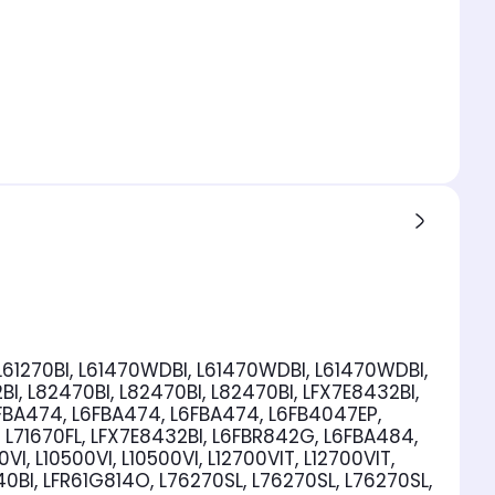
BI, L61270BI, L61470WDBI, L61470WDBI, L61470WDBI,
, L82470BI, L82470BI, L82470BI, LFX7E8432BI,
, L6FBA474, L6FBA474, L6FBA474, L6FB4047EP,
 L71670FL, LFX7E8432BI, L6FBR842G, L6FBA484,
, L10500VI, L10500VI, L12700VIT, L12700VIT,
0BI, LFR61G814O, L76270SL, L76270SL, L76270SL,