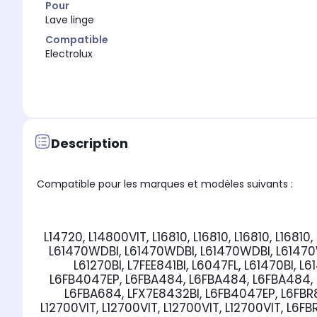
Pour
Lave linge
Compatible
Electrolux
Description
Compatible pour les marques et modèles suivants :
L14720, L14800VIT, L16810, L16810, L16810, L1681
L61470WDBI, L61470WDBI, L61470WDBI, L61470W
L61270BI, L7FEE841BI, L6047FL, L61470BI, L
L6FB4047EP, L6FBA484, L6FBA484, L6FBA484, L
L6FBA684, LFX7E8432BI, L6FB4047EP, L6FBR84
L12700VIT, L12700VIT, L12700VIT, L12700VIT, L