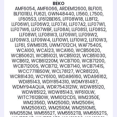
BEKO
AMF6054, AMF6066, ARDEM12600, BLF1011,
BLF1011EU, FU621, GWN48440, L1560, L7500,
LF605S3, LF612BE16S, LFF08W18, LL8F12,
LLF06W1, LLF06W2, LLF07A1, LLF07A2, LLF07W1,
LLF07W6, LLF07WBF, LLF08A1, LLF08S1, LLF08S2,
LLF08W1, LLF08W3, LLF09W1, LLF09W2,
LLF09W3, LLF09W4, LLF10W1, LLF10W2, LLF10W3,
LLF61, SWM6135, UWM7012CH, WAF7540S,
WCA100, WCA123, WCA160, WCB50620,
WCB50621, WCB51021, WCB51021, WCB51030,
WCB612, WCB61220M, WCB7100, WCB71200,
WCB71200S, WCB712, WCB7140, WCB7141S,
WCC7711BS0W, WCL78127, WCR81220,
WCR81430, WCY6100, WDA96160, WDA96162,
WDI85143, WDIY854310, WDMY81487,
WDMY94AQUA, WDR7543121W, WDW85120,
WDW85122, WDW85143, WF610LW,
WITC7612B0W, WM1012CDS, WM2350E,
WM2356D, WM2506D, WM2506H,
WM2506XD, WM2510M, WM2510MS,
WM2552M, WM5552T, WM5552TB, WM5552TS,