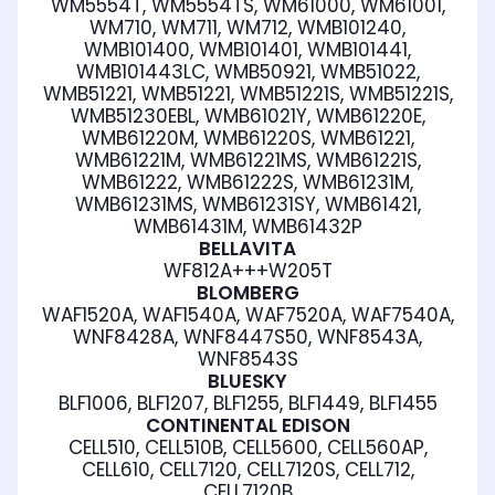
WM5554T, WM5554TS, WM61000, WM61001,
WM710, WM711, WM712, WMB101240,
WMB101400, WMB101401, WMB101441,
WMB101443LC, WMB50921, WMB51022,
WMB51221, WMB51221, WMB51221S, WMB51221S,
WMB51230EBL, WMB61021Y, WMB61220E,
WMB61220M, WMB61220S, WMB61221,
WMB61221M, WMB61221MS, WMB61221S,
WMB61222, WMB61222S, WMB61231M,
WMB61231MS, WMB61231SY, WMB61421,
WMB61431M, WMB61432P
BELLAVITA
WF812A+++W205T
BLOMBERG
WAF1520A, WAF1540A, WAF7520A, WAF7540A,
WNF8428A, WNF8447S50, WNF8543A,
WNF8543S
BLUESKY
BLF1006, BLF1207, BLF1255, BLF1449, BLF1455
CONTINENTAL EDISON
CELL510, CELL510B, CELL5600, CELL560AP,
CELL610, CELL7120, CELL7120S, CELL712,
CELL7120B