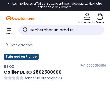
Les meilleures affaires n'attendent pas : découvrez vite notre
Accéder directement à la navigation
sélection à prix bradés.
Accéder directement au contenu
Me connecter
Panier
Accéder directement au pied de page
Menu
Accéder directement au chatbot
Pièce détachée
Fabriqué en France
Réf. 900
0650956
BEKO
Collier
BEKO
2802580600
Donner le premier avis