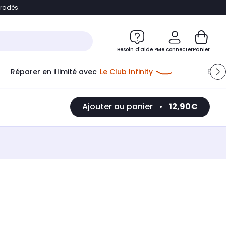
bradés.
e
Accéder directement au chatbot
Besoin d'aide ?
Me connecter
Panier
Réparer en illimité avec
Le Club Infinity
Econ
Ajouter au panier
•
12,90€