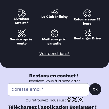
Le Club Infinity
Livraison 
Retours sous 15 
offerte*
jours
Boulanger Drive
Service après 
Meilleurs prix 
vente
garantis
Voir conditions*
Restons en contact !
Inscrivez-vous à la newsletter
Ok
Ou retrouvez-nous sur :
Téléchargez l'application Boulanger !