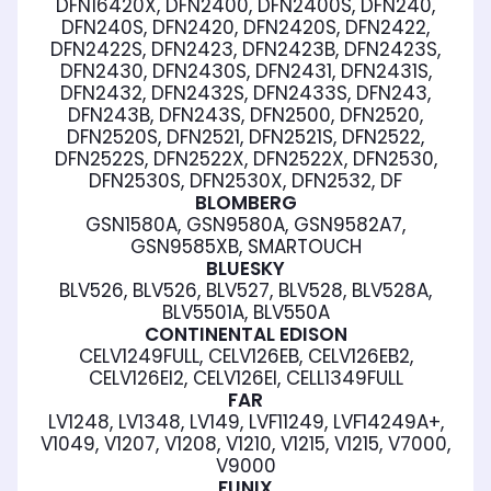
DFN16420X, DFN2400, DFN2400S, DFN240,
DFN240S, DFN2420, DFN2420S, DFN2422,
DFN2422S, DFN2423, DFN2423B, DFN2423S,
DFN2430, DFN2430S, DFN2431, DFN2431S,
DFN2432, DFN2432S, DFN2433S, DFN243,
DFN243B, DFN243S, DFN2500, DFN2520,
DFN2520S, DFN2521, DFN2521S, DFN2522,
DFN2522S, DFN2522X, DFN2522X, DFN2530,
DFN2530S, DFN2530X, DFN2532, DF
BLOMBERG
GSN1580A, GSN9580A, GSN9582A7,
GSN9585XB, SMARTOUCH
BLUESKY
BLV526, BLV526, BLV527, BLV528, BLV528A,
BLV5501A, BLV550A
CONTINENTAL EDISON
CELV1249FULL, CELV126EB, CELV126EB2,
CELV126EI2, CELV126EI, CELL1349FULL
FAR
LV1248, LV1348, LV149, LVF11249, LVF14249A+,
V1049, V1207, V1208, V1210, V1215, V1215, V7000,
V9000
FUNIX