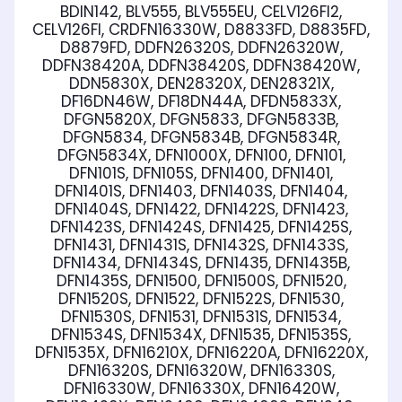
BDIN142, BLV555, BLV555EU, CELV126FI2,
CELV126FI, CRDFN16330W, D8833FD, D8835FD,
D8879FD, DDFN26320S, DDFN26320W,
DDFN38420A, DDFN38420S, DDFN38420W,
DDN5830X, DEN28320X, DEN28321X,
DF16DN46W, DF18DN44A, DFDN5833X,
DFGN5820X, DFGN5833, DFGN5833B,
DFGN5834, DFGN5834B, DFGN5834R,
DFGN5834X, DFN1000X, DFN100, DFN101,
DFN101S, DFN105S, DFN1400, DFN1401,
DFN1401S, DFN1403, DFN1403S, DFN1404,
DFN1404S, DFN1422, DFN1422S, DFN1423,
DFN1423S, DFN1424S, DFN1425, DFN1425S,
DFN1431, DFN1431S, DFN1432S, DFN1433S,
DFN1434, DFN1434S, DFN1435, DFN1435B,
DFN1435S, DFN1500, DFN1500S, DFN1520,
DFN1520S, DFN1522, DFN1522S, DFN1530,
DFN1530S, DFN1531, DFN1531S, DFN1534,
DFN1534S, DFN1534X, DFN1535, DFN1535S,
DFN1535X, DFN16210X, DFN16220A, DFN16220X,
DFN16320S, DFN16320W, DFN16330S,
DFN16330W, DFN16330X, DFN16420W,