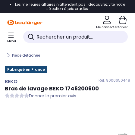
Les meilleures affaires n'attendent pas : découvrez vite notre
Accéder directement à la navigation
sélection à prix bradés.
Accéder directement au contenu
Me connecter
Panier
Accéder directement au pied de page
Menu
Accéder directement au chatbot
Pièce détachée
Fabriqué en France
Réf. 900
0650448
BEKO
Bras de lavage
BEKO
1746200600
Donner le premier avis