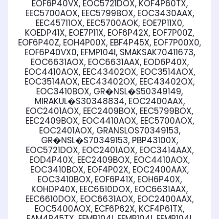
EOF6P40VX, EOC5721DOX, KOF4P60TX,
EEC5700AOX, EEC5799BOX, EOC3430AAX,
EEC45711OX, EEC5700AOK, EOE7P11X0,
KOEDP41X, EOE7P11X, EOF6P42X, EOF7P00Z,
EOF6P40Z, EOH4P00X, EBF4P45X, EOF7P00X0,
EOF6P40VX0, EFMP104I, SMAKSAK70411673,
EOC6631AOX, EOC6631AAX, EOD6P40X,
EOC4410AOX, EEC43402OX, EOC3514AOX,
EOC3514AOX, EEC43402OX, EEC43402OX,
EOC3410BOX, GR�NSL�S50349149,
MIRAKUL�S30348834, EOC2400AAX,
EOC2401AOX, EEC2409BOX, EEC5799BOX,
EEC2409BOX, EOC4410AOX, EEC5700AOX,
EOC2401AOX, GRANSLOS70349153,
GR�NSL�S70349153, PBP43100X,
EOC5721DOX, EOC2401AOX, EOC3414AAX,
EOD4P40X, EEC2409BOX, EOC4410AOX,
EOC3410BOX, EOF4P02X, EOC2400AAX,
EOC3410BOX, EOF6P41X, EOH6P40X,
KOHDP40X, EEC6610DOX, EOC6631AAX,
EEC6610DOX, EOC6631AOX, EOC2400AAX,
EOC5400AOX, ECF6P62X, KCF4P61TX,
EAM4P45TX, EFMP104I, EFMP104I, EFMP104I,