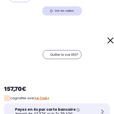
Voir les vidéos
Quitter la vue 360°
157,70€
cagnottés avec
Le Club+
Payez en 4x par carte bancaire
Apport de 43,37€ puis 3x 39,42€