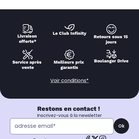
Le Club Infinity
Livraison 
Retours sous 15 
offerte*
jours
Boulanger Drive
Service après 
Meilleurs prix 
vente
garantis
Voir conditions*
Restons en contact !
Inscrivez-vous à la newsletter
Ok