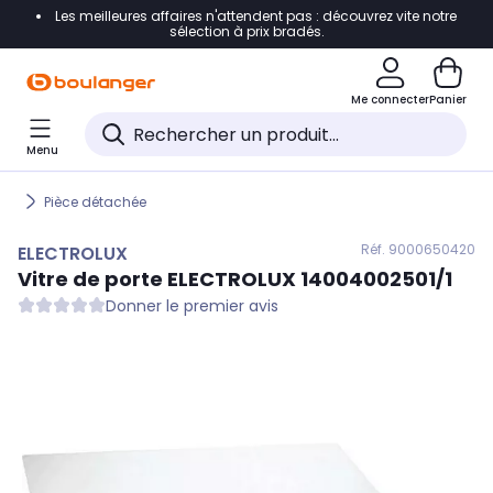
Les meilleures affaires n'attendent pas : découvrez vite notre
Accéder directement à la navigation
sélection à prix bradés.
Accéder directement au contenu
Me connecter
Panier
Accéder directement au pied de page
Menu
Accéder directement au chatbot
Pièce détachée
Réf. 900
0650420
ELECTROLUX
Vitre de porte
ELECTROLUX
14004002501/1
Donner le premier avis