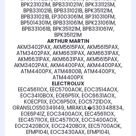
BPK231021M, BPB331021W, BPK33112SM,
BPB331021B, BPB331021B, BPK351121M,
BPB331021B, EP3003061M, BP310310FM,
BP5014301M, BPB331061M, BPK231061M,
BPB331061B, BPK351121M, BPB331061W,
BPK351121M
ARTHUR MARTIN
AKM3402PAX, AKM5615PAX, AKM5615PAX,
ATM3402PAX, AKM6631PAX, AKM6631PAX,
AKM6631PAX, AKM6631PAX, AKM5615PAX,
AKM3402PAX, AKM4400PAX, AKM4400PAX,
ATM4400PX, ATM4800B, ATM4400PX,
ATM4400PX
ELECTROLUX
EEC45611OX, EEC5700AOK, EOC3514AOX,
EOC3410BOX, EOE6P51X, EOC6631AOX,
KOECP11X, EOC6P50X, EOC5721DOX,
GRANSLOS50349149, MIRAKUL�S30348834,
EOE6P41Z, EOC3400AOX, EEC45611OX,
EEC45711OX, EEC45711OX, EOC3400AOX,
EOC2420BOX, EOC2420BOX, EEC5700AOK,
EFMP104I, EOC3430AAX, EFMP104I,