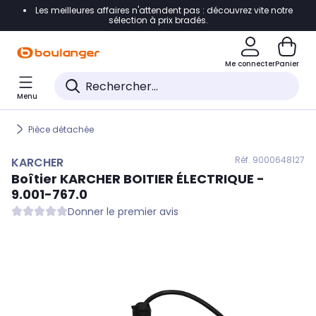
Les meilleures affaires n'attendent pas : découvrez vite notre
Accéder directement à la navigation
sélection à prix bradés.
Accéder directement au contenu
Me connecter
Panier
Accéder directement au pied de page
Menu
Accéder directement au chatbot
Pièce détachée
Réf. 900
0648127
KARCHER
Boîtier
KARCHER
BOITIER ÉLECTRIQUE -
9.001-767.0
Donner le premier avis