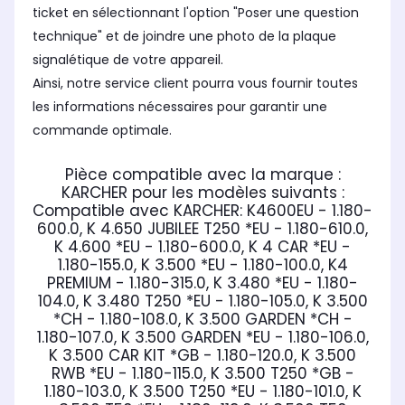
ticket en sélectionnant l'option "Poser une question
technique" et de joindre une photo de la plaque
signalétique de votre appareil.
Ainsi, notre service client pourra vous fournir toutes
les informations nécessaires pour garantir une
commande optimale.
Pièce compatible avec la marque :
KARCHER
pour les modèles suivants :
Compatible avec KARCHER:
K4600EU - 1.180-
600.0, K 4.650 JUBILEE T250 *EU - 1.180-610.0,
K 4.600 *EU - 1.180-600.0, K 4 CAR *EU -
1.180-155.0, K 3.500 *EU - 1.180-100.0, K4
PREMIUM - 1.180-315.0, K 3.480 *EU - 1.180-
104.0, K 3.480 T250 *EU - 1.180-105.0, K 3.500
*CH - 1.180-108.0, K 3.500 GARDEN *CH -
1.180-107.0, K 3.500 GARDEN *EU - 1.180-106.0,
K 3.500 CAR KIT *GB - 1.180-120.0, K 3.500
RWB *EU - 1.180-115.0, K 3.500 T250 *GB -
1.180-103.0, K 3.500 T250 *EU - 1.180-101.0, K