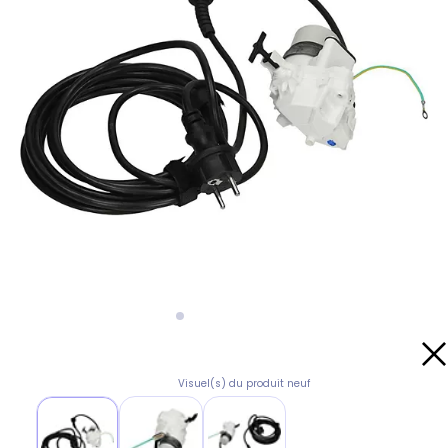
Visuel(s) du produit neuf