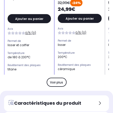
32,99€
59
-24%
24,99€
3
Ajouter au panier
Ajouter au panier
Avis
Avi
Avis
0/5 (0)
0/5 (0)
Permet de
Per
Permet de
lisser
lis
lisser et coiffer
Température
Tem
Température
200°C
20
de 180 à 230°C
Revêtement des plaques
Rev
Revêtement des plaques
céramique
cé
titane
Largeur des plaques
Lar
Largeur des plaques
3 mm
2 
5 mm
Voir plus
Type produit
Typ
Type produit
Lisseur
Lis
Lisseur
Utilisation sur cheveux mouillés
Uti
Utilisation sur cheveux mouillés
Caractéristiques du produit
Non
No
Non