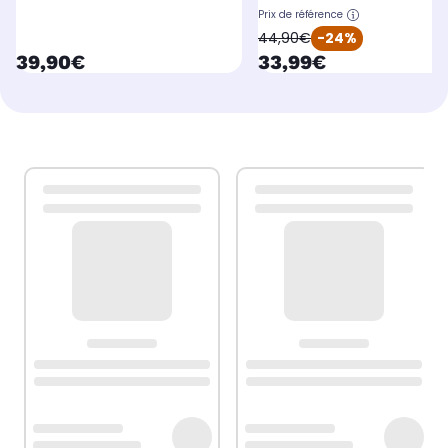
Prix de référence
oldPrice
44,90€
-24%
currentPrice
currentPrice
39,90€
33,99€