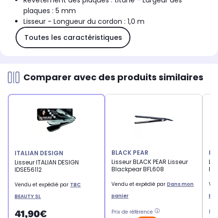
Revêtement des plaques : titane - Largeur des
plaques : 5 mm
Lisseur - Longueur du cordon : 1,0 m
Toutes les caractéristiques
Comparer avec des produits similaires
BLACK PEAR
IT
ITALIAN DESIGN
Lisseur BLACK PEAR Lisseur
Lis
Lisseur ITALIAN DESIGN
Blackpear BFL608
ID
IDSE56112
Vendu et expédié par
Dans mon
Ven
Vendu et expédié par
TBC
panier
BEA
BEAUTY SL
41,90€
Prix de référence
Pri