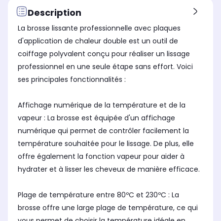
Longueur du cordon
Lon
Longueur du cordon
-
1,8
1,0 m
Description
Type de plaques :
Typ
Type de plaques :
La brosse lissante professionnelle avec plaques
fixes
fix
fixes
d'application de chaleur double est un outil de
Température
Tem
Température
coiffage polyvalent conçu pour réaliser un lissage
200°C
20
de 180 à 230°C
professionnel en une seule étape sans effort. Voici
Tapis ou pochette thermo-
Tap
Tapis ou pochette thermo-
ses principales fonctionnalités :
résistant :
rési
résistant :
Non
No
Non
Affichage numérique de la température et de la
vapeur : La brosse est équipée d'un affichage
numérique qui permet de contrôler facilement la
température souhaitée pour le lissage. De plus, elle
offre également la fonction vapeur pour aider à
hydrater et à lisser les cheveux de manière efficace.
Plage de température entre 80ºC et 230ºC : La
brosse offre une large plage de température, ce qui
vous permet de choisir la température idéale en