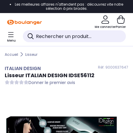
Les meilleures affaires n'attendent pas : découvrez vite notre
Accéder directement à la navigation
sélection à prix bradés.
Accéder directement au contenu
Me connecter
Panier
Accéder directement au pied de page
Menu
Accéder directement au chatbot
Accueil
Lisseur
Réf. 900
0637647
ITALIAN DESIGN
Lisseur
ITALIAN DESIGN
IDSE56112
Donner le premier avis