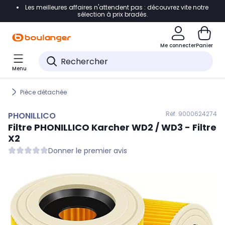
Les meilleures affaires n'attendent pas : découvrez vite notre
Accéder directement à la navigation
sélection à prix bradés.
Accéder directement au contenu
Me connecter
Panier
Accéder directement au pied de page
Menu
Accéder directement au chatbot
Pièce détachée
Réf. 900
0624274
PHONILLICO
Filtre
PHONILLICO
Karcher WD2 / WD3 - Filtre
X2
Donner le premier avis