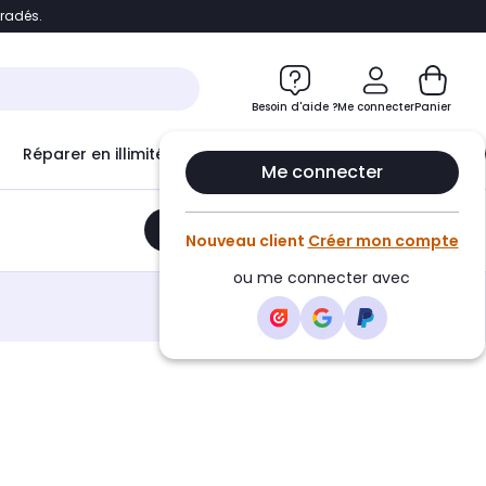
bradés.
e
Accéder directement au chatbot
Besoin d'aide ?
Me connecter
Panier
Réparer en illimité avec
Le Club Infinity
Econ
Me connecter
Ajouter au panier
•
68,99€
Nouveau client
Créer mon compte
ou me connecter avec