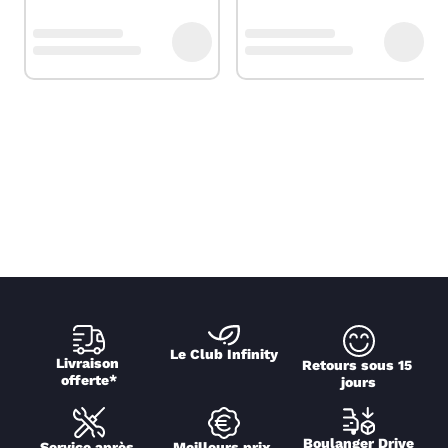
Le Club Infinity
Livraison 
Retours sous 15 
offerte*
jours
Boulanger Drive
Service après 
Meilleurs prix 