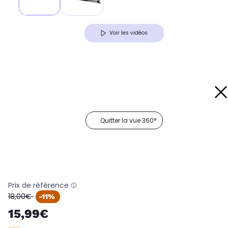
Voir les vidéos
Quitter la vue 360°
Prix de référence
oldPrice
18,00€
-11%
15,99€