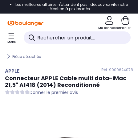
Les meilleures affaires n'attendent pas : découvrez vite notre
Accéder directement à la navigation
sélection à prix bradés.
Accéder directement au contenu
Me connecter
Panier
Accéder directement au pied de page
Menu
Accéder directement au chatbot
Pièce détachée
Réf. 900
0624078
APPLE
Connecteur
APPLE
Cable multi data-iMac
21,5" A1418 (2014) Reconditionné
Donner le premier avis