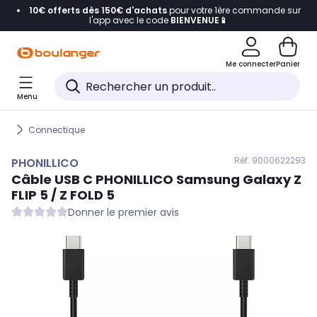
10€ offerts dès 150€ d'achats
pour votre 1ère commande sur
Accéder directement à la navigation
l'app avec le code
BIENVENUE📱
Accéder directement au contenu
Me connecter
Panier
Accéder directement au pied de page
Menu
Accéder directement au chatbot
Connectique
Réf. 900
0622293
PHONILLICO
Câble USB C
PHONILLICO
Samsung Galaxy Z
FLIP 5 / Z FOLD 5
Donner le premier avis