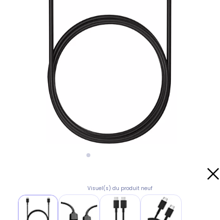
Visuel(s) du produit neuf