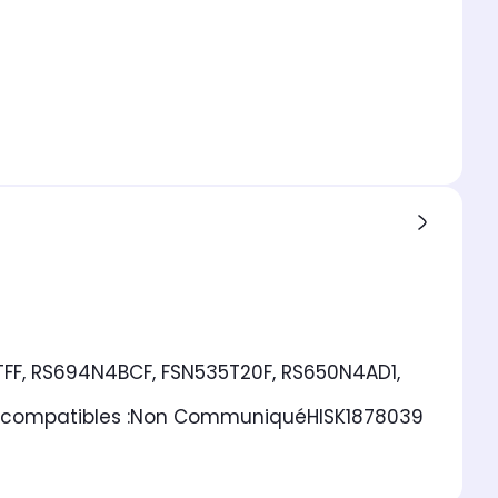
TFF, RS694N4BCF, FSN535T20F, RS650N4AD1,
compatibles :
Non Communiqué
HISK1878039