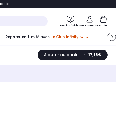
bradés.
e
Accéder directement au chatbot
Besoin d'aide ?
Me connecter
Panier
Réparer en illimité avec
Le Club Infinity
Econ
Ajouter au panier
•
17,15€