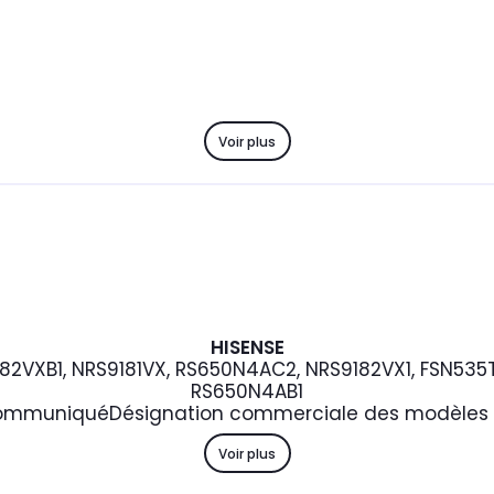
Voir plus
HISENSE
82VXB1, NRS9181VX, RS650N4AC2, NRS9182VX1, FSN535
RS650N4AB1
ommuniqué
Désignation commerciale des modèles 
Voir plus