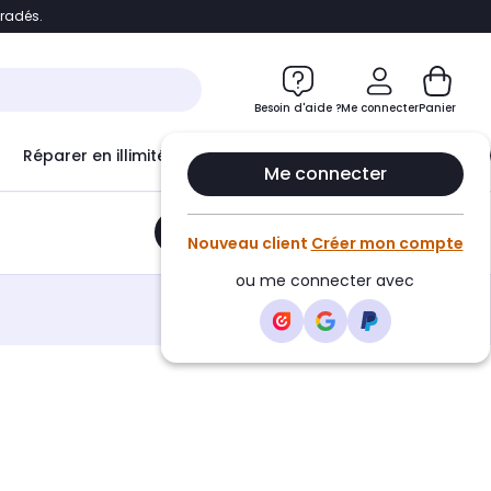
bradés.
e
Accéder directement au chatbot
Besoin d'aide ?
Me connecter
Panier
Réparer en illimité avec
Le Club Infinity
Econ
Me connecter
Ajouter au panier
•
17,55€
Nouveau client
Créer mon compte
ou me connecter avec