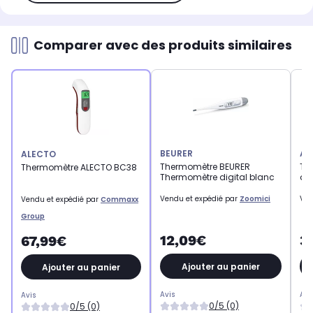
Comparer avec des produits similaires
BEURER
AL
ALECTO
Thermomètre BEURER
Th
Thermomètre ALECTO BC38
Thermomètre digital blanc
d'
Vendu et expédié par
Zoomici
Ven
Vendu et expédié par
Commaxx
Group
12,09€
3
67,99€
Ajouter au panier
Ajouter au panier
Avis
Avi
Avis
0/5 (0)
0/5 (0)