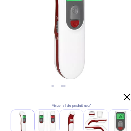
Visuel(s) du produit neuf