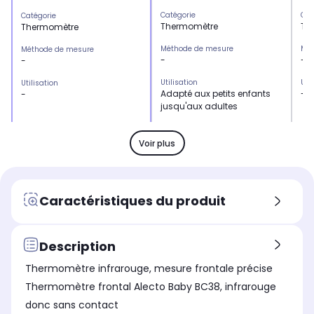
Catégorie
Cat
Catégorie
Thermomètre
Th
Thermomètre
Méthode de mesure
Mét
Méthode de mesure
-
-
-
Utilisation
Uti
Utilisation
Adapté aux petits enfants
-
-
jusqu'aux adultes
Gamme de mesure (en °C)
Gam
Gamme de mesure (en °C)
35 à 42°
35 
32 à 42,9
Voir plus
Fonction mémoire
Fon
Fonction mémoire
Oui
No
Oui
Dimensions l x h x p
Dim
Dimensions l x h x p
Caractéristiques du produit
-
8 x
4 x 17 x 3 cm
Description
Thermomètre infrarouge, mesure frontale précise
Thermomètre frontal Alecto Baby BC38, infrarouge
donc sans contact