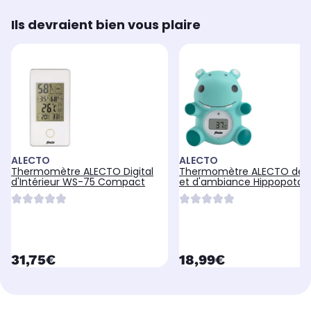
Ils devraient bien vous plaire
ALECTO
ALECTO
Thermomètre ALECTO Digital
Thermomètre ALECTO de b
d'Intérieur WS-75 Compact
et d'ambiance Hippopota
currentPrice
currentPrice
31,75€
18,99€