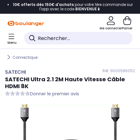
10€ offerts dès 150€ d'achats
pour votre 1ère commande sur
Accéder directement à la navigation
l'app avec le code
BIENVENUE📱
Accéder directement au contenu
Me connecter
Panier
Accéder directement au pied de page
Menu
Accéder directement au chatbot
Connectique
Réf. 900
0586052
SATECHI
SATECHI
Ultra 2.1 2M Haute Vitesse Câble
HDMI 8K
Donner le premier avis