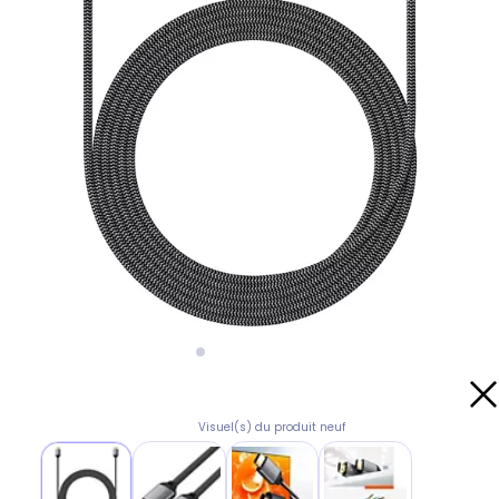
Visuel(s) du produit neuf