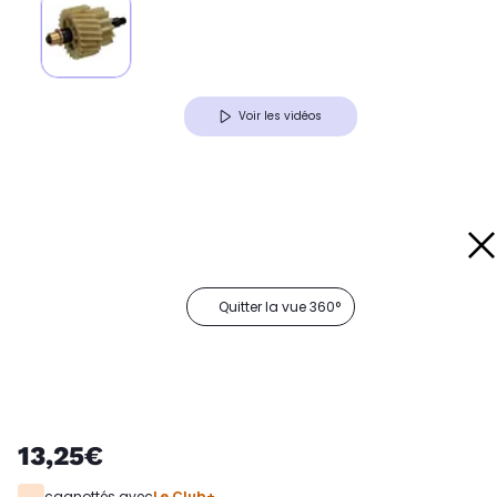
Voir les vidéos
Quitter la vue 360°
13,25€
cagnottés avec
Le Club+