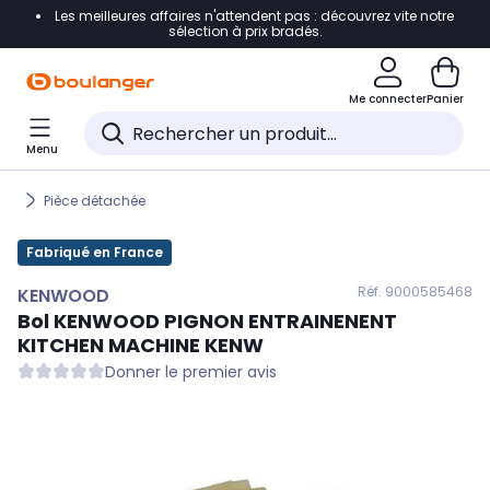
Les meilleures affaires n'attendent pas : découvrez vite notre
Accéder directement à la navigation
sélection à prix bradés.
Accéder directement au contenu
Me connecter
Panier
Accéder directement au pied de page
Menu
Accéder directement au chatbot
Pièce détachée
Fabriqué en France
Réf. 900
0585468
KENWOOD
Bol
KENWOOD
PIGNON ENTRAINENENT
KITCHEN MACHINE KENW
Donner le premier avis