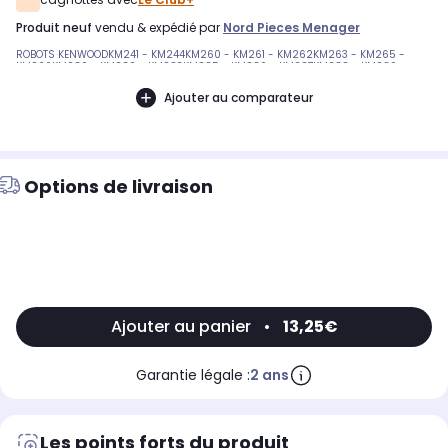
produit neuf
vendu & expédié par
Nord Pieces Menager
ROBOTS KENWOODKM241 - KM244KM260 - KM261 - KM262KM263 - KM265 -
KM266KM280 - KM282 - KM283KM285 - KM286 - KM287KM288 - KM289
Ajouter au comparateur
Options de livraison
Ajouter au panier
•
13,25€
Garantie légale :
2 ans
Les points forts du produit