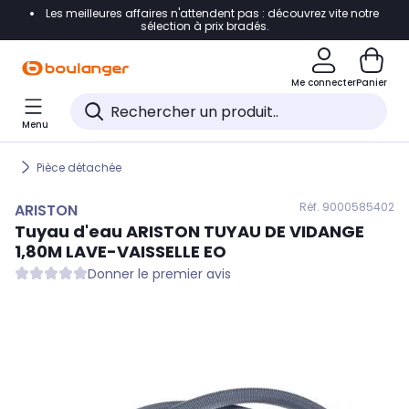
Les meilleures affaires n'attendent pas : découvrez vite notre
Accéder directement à la navigation
sélection à prix bradés.
Accéder directement au contenu
Me connecter
Panier
Accéder directement au pied de page
Menu
Accéder directement au chatbot
Pièce détachée
Réf. 900
0585402
ARISTON
Tuyau d'eau
ARISTON
TUYAU DE VIDANGE
1,80M LAVE-VAISSELLE EO
Donner le premier avis