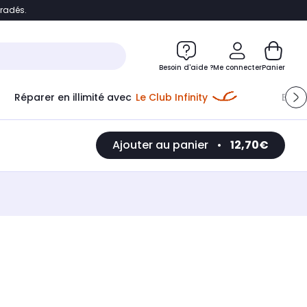
bradés.
e
Accéder directement au chatbot
Besoin d'aide ?
Me connecter
Panier
Réparer en illimité avec
Le Club Infinity
Econ
Ajouter au panier
•
12,70€