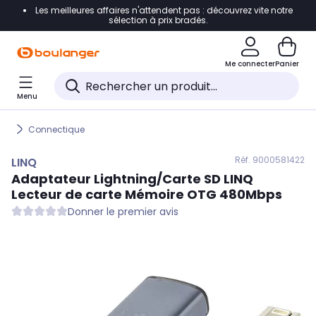
Les meilleures affaires n'attendent pas : découvrez vite notre
Accéder directement à la navigation
sélection à prix bradés.
Accéder directement au contenu
Me connecter
Panier
Accéder directement au pied de page
Menu
Accéder directement au chatbot
Connectique
Réf. 900
0581422
LINQ
Adaptateur Lightning/Carte SD
LINQ
Lecteur de carte Mémoire OTG 480Mbps
Donner le premier avis