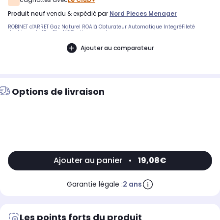
produit neuf
vendu & expédié par
Nord Pieces Menager
ROBINET d'ARRET Gaz Naturel ROAIà Obturateur Automatique IntegréFileté
double male 15 x 21 - 1/2Fixation murale
Ajouter au comparateur
Options de livraison
Ajouter au panier
•
19,08€
Garantie légale :
2 ans
Les points forts du produit