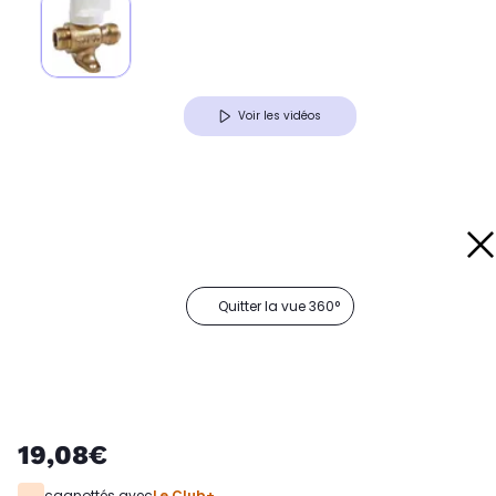
Voir les vidéos
Quitter la vue 360°
19,08€
cagnottés avec
Le Club+