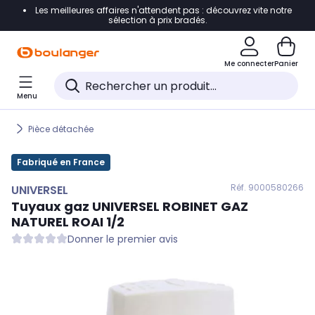
Les meilleures affaires n'attendent pas : découvrez vite notre
Accéder directement à la navigation
sélection à prix bradés.
Accéder directement au contenu
Me connecter
Panier
Accéder directement au pied de page
Menu
Accéder directement au chatbot
Pièce détachée
Fabriqué en France
Réf. 900
0580266
UNIVERSEL
Tuyaux gaz
UNIVERSEL
ROBINET GAZ
NATUREL ROAI 1/2
Donner le premier avis