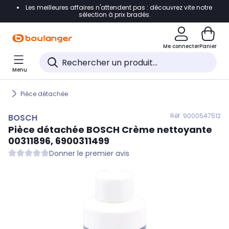
Les meilleures affaires n'attendent pas : découvrez vite notre
Accéder directement à la navigation
sélection à prix bradés.
Accéder directement au contenu
Me connecter
Panier
Accéder directement au pied de page
Menu
Accéder directement au chatbot
Pièce détachée
Réf. 900
0547512
BOSCH
Pièce détachée
BOSCH
Crème nettoyante
00311896, 6900311499
Donner le premier avis