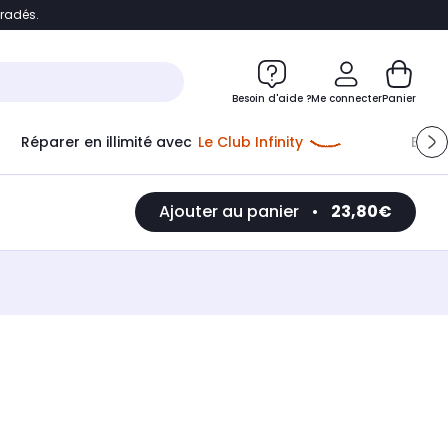
bradés.
e
Accéder directement au chatbot
Besoin d'aide ?
Me connecter
Panier
Réparer en illimité avec
Le Club Infinity
Econ
Ajouter au panier
•
23,80€