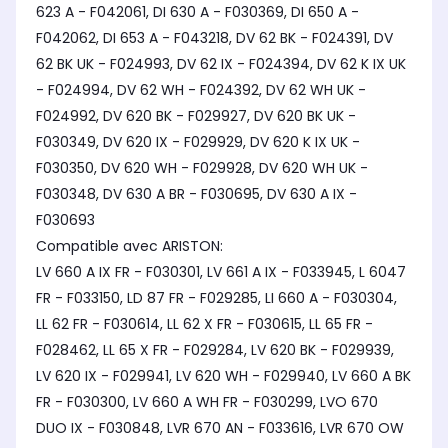
623 A - F042061, DI 630 A - F030369, DI 650 A -
F042062, DI 653 A - F043218, DV 62 BK - F024391, DV
62 BK UK - F024993, DV 62 IX - F024394, DV 62 K IX UK
- F024994, DV 62 WH - F024392, DV 62 WH UK -
F024992, DV 620 BK - F029927, DV 620 BK UK -
F030349, DV 620 IX - F029929, DV 620 K IX UK -
F030350, DV 620 WH - F029928, DV 620 WH UK -
F030348, DV 630 A BR - F030695, DV 630 A IX -
F030693
Compatible avec ARISTON:
LV 660 A IX FR - F030301, LV 661 A IX - F033945, L 6047
FR - F033150, LD 87 FR - F029285, LI 660 A - F030304,
LL 62 FR - F030614, LL 62 X FR - F030615, LL 65 FR -
F028462, LL 65 X FR - F029284, LV 620 BK - F029939,
LV 620 IX - F029941, LV 620 WH - F029940, LV 660 A BK
FR - F030300, LV 660 A WH FR - F030299, LVO 670
DUO IX - F030848, LVR 670 AN - F033616, LVR 670 OW