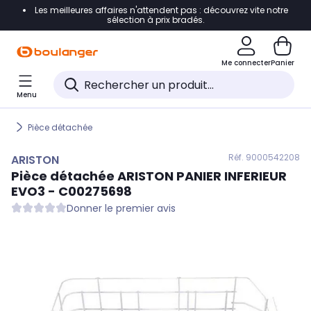
Les meilleures affaires n'attendent pas : découvrez vite notre
Accéder directement à la navigation
sélection à prix bradés.
Accéder directement au contenu
Me connecter
Panier
Accéder directement au pied de page
Menu
Accéder directement au chatbot
Pièce détachée
Réf. 900
0542208
ARISTON
Pièce détachée
ARISTON
PANIER INFERIEUR
EVO3 - C00275698
Donner le premier avis