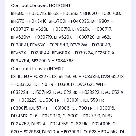
Compatible avec HOTPOINT:
BFI680 - F030715, BFI62 - F028837, BFI620 - F030708,
BFI670 - F043410, BFQ700I - F040336, BFT680X -
F030727, BFV620B - F030718, BFV620K - F030717,
BFV620W - F030719, BFV620X - F030720, BFV62B -
F028841, BFV62K - F028840, BFV62W - F028843,
BFV62X - F028844, BFV680X - F030724, BFZ680 X -
F034754, BFZ700 X - F034763
Compatible avec INDESIT:
IDL B2 EU - F032271, IDL 55T50 EU - F033816, DVG 622 IX
- F033223, IDL 710 FR - F030017, DVG 622 WH -
F033224, IDL507FR2, DVG 622 BK - F033222, DVG 652 A
IX - F033229, IDL 500 FR - F030014, IDL 550 FR -
F030015, IDL 57 PT - F031086, IDL 700 FR - F030016,
DI74SFR, DI 6 - F029930, DI 6000 - F027710, DI 62 -
F024757, DI 62 A - F024758, DI 62 UK - F024995, DI
620 - F029931, DI 620 A - F029932, DI 623 - F041552, DI