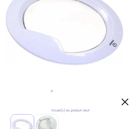
Visuel(s) du produit neuf