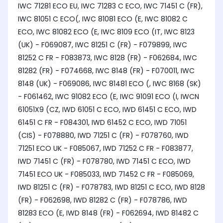
IWC 71281 ECO EU, IWC 71283 C ECO, IWC 71451 C (FR),
IWC 81051 C ECO(, IWC 81081 ECO (E, IWC 81082 C
ECO, IWC 81082 ECO (E, IWC 8109 ECO (IT, IWC 8123
(UK) - F069087, IWC 81251 C (FR) - F079899, IWC
81252 C FR - F083873, IWC 8128 (FR) - F062684, IWC
81282 (FR) - F074668, IWC 8148 (FR) - F070011, IWC
8148 (UK) - F069086, IWC 81481 ECO (, IWC 8168 (SK)
- F061462, IWC 91082 ECO (E, IWC 91091 ECO (I, IWCN
61051X9 (CZ, IWD 61051 C ECO, IWD 61451 C ECO, IWD
61451 C FR - F084301, IWD 61452 C ECO, IWD 71051
(CIS) - F078880, IWD 71251 C (FR) - F078760, IWD
71251 ECO UK - F085067, IWD 71252 C FR - F083877,
IWD 71451 C (FR) - F078780, IWD 71451 C ECO, IWD
71451 ECO UK - F085033, IWD 71452 C FR - F085069,
IWD 81251 C (FR) - F078783, IWD 81251 C ECO, IWD 8128
(FR) - F062698, IWD 81282 C (FR) - F078786, IWD
81283 ECO (E, IWD 8148 (FR) - F062694, IWD 81482 C