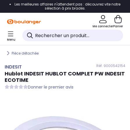
Les meilleures affaires n'attendent pas : découvrez vite notre
Accéder directement à la navigation
sélection à prix bradés.
Accéder directement au contenu
Me connecter
Panier
Accéder directement au pied de page
Menu
Accéder directement au chatbot
Pièce détachée
Réf. 900
0542154
INDESIT
Hublot
INDESIT
HUBLOT COMPLET PW INDESIT
ECOTIME
Donner le premier avis