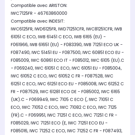
Compatible avec ARISTON:
IWC7125FR - 46763860000
Compatible avec INDESIT:
IWC6125FR, IWD6125FR, IWD71251CFR, IWC81251CFR, IWB
61051 C ECO, IWB 61451 C ECO, IWB 6165 (EU) -
F061966, IWB 61651 (EU) - F083390, IWB 71251 ECO UK -
F087490, IWC 51451 EU - F087500, IWC 60851 ECO EU -
F085009, IWC 60861 ECO IT - F085012, IWC 6105 (EU).C
- F069240, IWC 61051 C ECO, IWC 61051 EU - F085004,
IWC 61052 C ECO, IWC 61052 C FR - F087528, IWC
61251 C ECO, IWC 61251 ECO EU - F085008, IWC 61252 C
FR - F087529, IWC 61281 ECO DE - F085002, IWC 6165
(UK).C - F069949, IWC 7105 C ECO (, IWC 71051 C
ECO, IWC 71052 C ECO, IWC 71082 C ECO, IWC 7125
(FR).C - F069951, IWC 71251 C ECO, IWC 71251 C FR -
F085029, IWC 71251 ECO (E, IWC 71251 ECO EU -
F085016, IWC 71252 C ECO, IWC 71252 C FR - F087493,