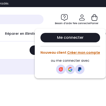
bradés.
e
Accéder directement au chatbot
Besoin d'aide ?
Me connecter
Panier
Réparer en illimité avec
Le Club Infinity
Econ
Me connecter
Ajouter au panier
•
220,70€
Nouveau client
Créer mon compte
ou me connecter avec