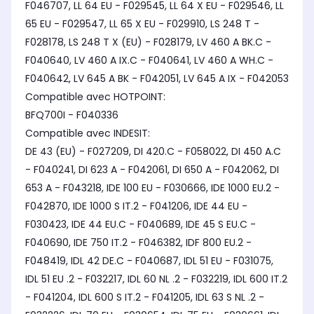
F046707, LL 64 EU - F029545, LL 64 X EU - F029546, LL
65 EU - F029547, LL 65 X EU - F029910, LS 248 T -
F028178, LS 248 T X (EU) - F028179, LV 460 A BK.C -
F040640, LV 460 A IX.C - F040641, LV 460 A WH.C -
F040642, LV 645 A BK - F042051, LV 645 A IX - F042053
Compatible avec HOTPOINT:
BFQ700I - F040336
Compatible avec INDESIT:
DE 43 (EU) - F027209, DI 420.C - F058022, DI 450 A.C
- F040241, DI 623 A - F042061, DI 650 A - F042062, DI
653 A - F043218, IDE 100 EU - F030666, IDE 1000 EU.2 -
F042870, IDE 1000 S IT.2 - F041206, IDE 44 EU -
F030423, IDE 44 EU.C - F040689, IDE 45 S EU.C -
F040690, IDE 750 IT.2 - F046382, IDF 800 EU.2 -
F048419, IDL 42 DE.C - F040687, IDL 51 EU - F031075,
IDL 51 EU .2 - F032217, IDL 60 NL .2 - F032219, IDL 600 IT.2
- F041204, IDL 600 S IT.2 - F041205, IDL 63 S NL .2 -