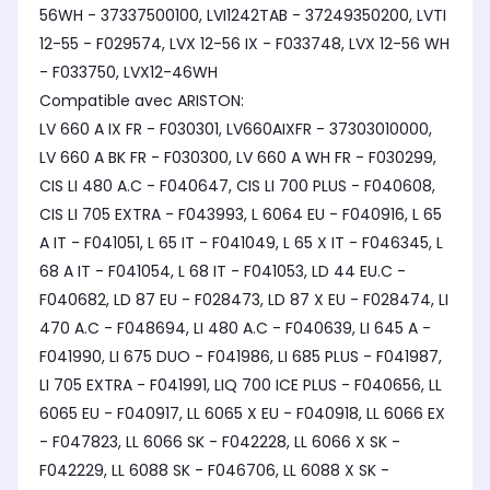
56WH - 37337500100, LVI1242TAB - 37249350200, LVTI
12-55 - F029574, LVX 12-56 IX - F033748, LVX 12-56 WH
- F033750, LVX12-46WH
Compatible avec ARISTON:
LV 660 A IX FR - F030301, LV660AIXFR - 37303010000,
LV 660 A BK FR - F030300, LV 660 A WH FR - F030299,
CIS LI 480 A.C - F040647, CIS LI 700 PLUS - F040608,
CIS LI 705 EXTRA - F043993, L 6064 EU - F040916, L 65
A IT - F041051, L 65 IT - F041049, L 65 X IT - F046345, L
68 A IT - F041054, L 68 IT - F041053, LD 44 EU.C -
F040682, LD 87 EU - F028473, LD 87 X EU - F028474, LI
470 A.C - F048694, LI 480 A.C - F040639, LI 645 A -
F041990, LI 675 DUO - F041986, LI 685 PLUS - F041987,
LI 705 EXTRA - F041991, LIQ 700 ICE PLUS - F040656, LL
6065 EU - F040917, LL 6065 X EU - F040918, LL 6066 EX
- F047823, LL 6066 SK - F042228, LL 6066 X SK -
F042229, LL 6088 SK - F046706, LL 6088 X SK -