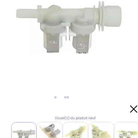
Visuel(s) du produit neuf