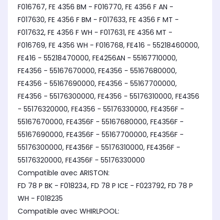
F016767, FE 4356 BM - F016770, FE 4356 F AN -
F017630, FE 4356 F BM - F017633, FE 4356 F MT -
F017632, FE 4356 F WH - F017631, FE 4356 MT -
F016769, FE 4356 WH - F016768, FE416 - 55218460000,
FE416 - 55218470000, FE4256AN - 55167710000,
FE4356 - 55167670000, FE4356 - 55167680000,
FE4356 - 55167690000, FE4356 - 55167700000,
FE4356 - 55176300000, FE4356 - 55176310000, FE4356
- 55176320000, FE4356 - 55176330000, FE4356F -
55167670000, FE4356F - 55167680000, FE4356F -
55167690000, FE4356F - 55167700000, FE4356F -
55176300000, FE4356F - 55176310000, FE4356F -
55176320000, FE4356F - 55176330000
Compatible avec ARISTON:
FD 78 P BK - F018234, FD 78 P ICE - F023792, FD 78 P
WH - F018235
Compatible avec WHIRLPOOL: