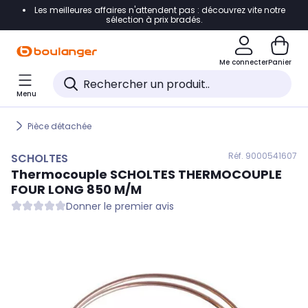
Les meilleures affaires n'attendent pas : découvrez vite notre
Accéder directement à la navigation
sélection à prix bradés.
Accéder directement au contenu
Me connecter
Panier
Accéder directement au pied de page
Menu
Accéder directement au chatbot
Pièce détachée
Réf. 900
0541607
SCHOLTES
Thermocouple
SCHOLTES
THERMOCOUPLE
FOUR LONG 850 M/M
Donner le premier avis