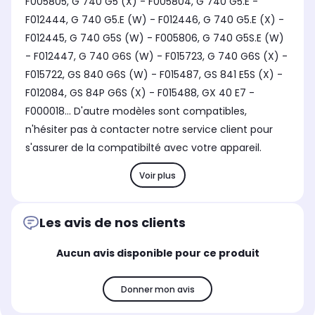
F005805, G 740 G5 (X) - F005804, G 740 G5.E -
F012444, G 740 G5.E (W) - F012446, G 740 G5.E (X) -
F012445, G 740 G5S (W) - F005806, G 740 G5S.E (W)
- F012447, G 740 G6S (W) - F015723, G 740 G6S (X) -
F015722, GS 840 G6S (W) - F015487, GS 841 E5S (X) -
F012084, GS 84P G6S (X) - F015488, GX 40 E7 -
F000018... D'autre modèles sont compatibles,
n'hésiter pas à contacter notre service client pour
s'assurer de la compatibilté avec votre appareil.
Voir plus
Les avis de nos clients
Aucun avis disponible pour ce produit
Donner mon avis