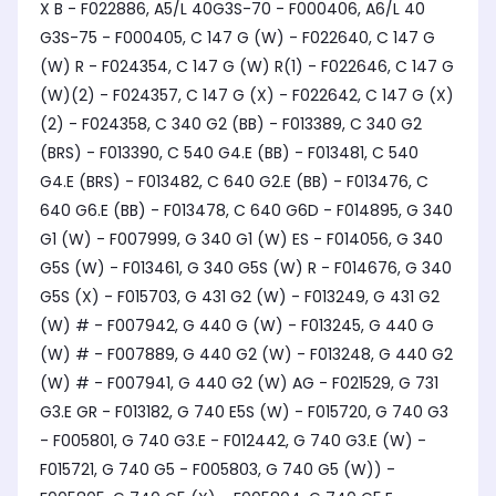
X B - F022886, A5/L 40G3S-70 - F000406, A6/L 40
G3S-75 - F000405, C 147 G (W) - F022640, C 147 G
(W) R - F024354, C 147 G (W) R(1) - F022646, C 147 G
(W)(2) - F024357, C 147 G (X) - F022642, C 147 G (X)
(2) - F024358, C 340 G2 (BB) - F013389, C 340 G2
(BRS) - F013390, C 540 G4.E (BB) - F013481, C 540
G4.E (BRS) - F013482, C 640 G2.E (BB) - F013476, C
640 G6.E (BB) - F013478, C 640 G6D - F014895, G 340
G1 (W) - F007999, G 340 G1 (W) ES - F014056, G 340
G5S (W) - F013461, G 340 G5S (W) R - F014676, G 340
G5S (X) - F015703, G 431 G2 (W) - F013249, G 431 G2
(W) # - F007942, G 440 G (W) - F013245, G 440 G
(W) # - F007889, G 440 G2 (W) - F013248, G 440 G2
(W) # - F007941, G 440 G2 (W) AG - F021529, G 731
G3.E GR - F013182, G 740 E5S (W) - F015720, G 740 G3
- F005801, G 740 G3.E - F012442, G 740 G3.E (W) -
F015721, G 740 G5 - F005803, G 740 G5 (W)) -