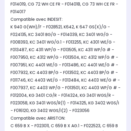
F014019, CG 72 WH CE FR - F014018, CG 73 WH CE FR -
F014017
Compatible avec INDESIT:
K 940 G(WH)/F - F028521, K642, K 647 GS(X)/G -
F024135, KC 3401 BG/G - F014039, KC 3401 WG/G -
F008393, KC 3401 WG/G.1 - F013255, KC 4301 WE/G -
F013487, KC 4311 WP/G - F013505, KC 4311 WP/G # -
F007950, KC 4312 WP/G - F013504, KC 4312 WP/G # -
F007951, KC 4401 WE/G - F013486, KC 4401 WE/G # -
F007932, KC 4403 BP/G - F013502, KC 4403 BP/G # -
F011746, KC 4403 WE/G - F013484, KC 4403 WE/G # -
F007937, KC 4403 WP/G - F013501, KC 4403 WP/G # -
F012004, KG 3401 CG/R - F014324, KG 3401 WGS/R -
F023058, KG 3401 WGS/R(1) - F014325, KG 3402 WGS/I
- F016120, KG 3402 WGS/I(2) - F023056
Compatible avec ARISTON:
C 659 B X - F023011, C 659 B X AG.1 - F022523, C 659 B