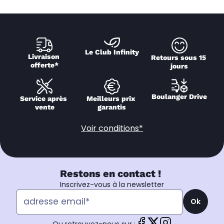
Le Club Infinity
Livraison 
Retours sous 15 
offerte*
jours
Boulanger Drive
Service après 
Meilleurs prix 
vente
garantis
Voir conditions*
Restons en contact !
Inscrivez-vous à la newsletter
Ok