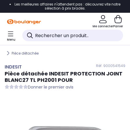
Les meilleures affaires n'attendent pas : découvrez vite notre
Accéder directement à la navigation
sélection à prix bradés.
Accéder directement au contenu
Me connecter
Panier
Accéder directement au pied de page
Menu
Accéder directement au chatbot
Pièce détachée
Réf. 900
0541549
INDESIT
Pièce détachée
INDESIT
PROTECTION JOINT
BLANC27 TL PH2001 POUR
Donner le premier avis