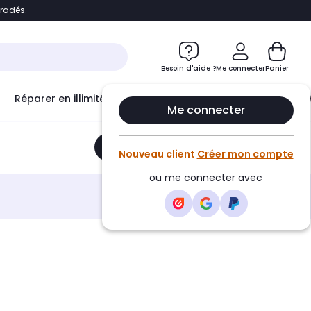
bradés.
e
Accéder directement au chatbot
Besoin d'aide ?
Me connecter
Panier
Réparer en illimité avec
Le Club Infinity
Econ
Me connecter
Ajouter au panier
•
23,30€
Nouveau client
Créer mon compte
ou me connecter avec